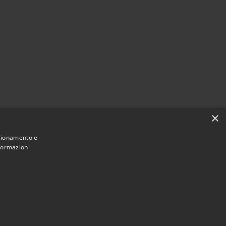
×
nzionamento e
nformazioni
Municipium
Accesso
e di Casirate d'Adda • Powered by
•
redazione