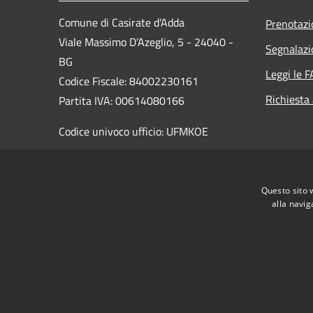
Comune di Casirate d'Adda
Prenotaz
Viale Massimo D’Azeglio, 5 - 24040 -
Segnalazi
BG
Leggi le 
Codice Fiscale: 84002230161
Richiesta
Partita IVA: 00614080166
Codice univoco ufficio: UFMKOE
PEC: comune.casirate@halleycert.it
Centralino Unico: +39 0363 326688
Questo sito 
alla navig
RSS
Accessibilità
Privacy
Cookie
Mappa de
Permessi web - dipendenti
Permessi web - respo