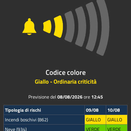
Codice colore
Giallo - Ordinaria criticità
Previsione del
08/08/2026
ore
12:45
Tipologia di rischi
09/08
10/08
Incendi boschivi (862)
GIALLO
GIALLO
Neve (934)
VERDE
VERDE