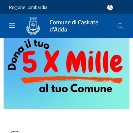
Salta al contenuto principale
Regione Lombardia
Comune di Casirate
d'Adda