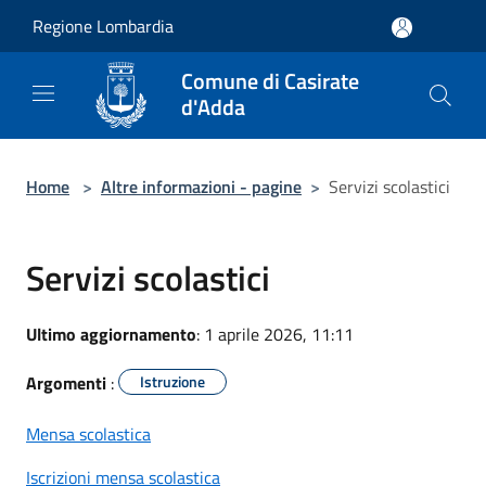
Salta al contenuto principale
Regione Lombardia
Comune di Casirate
d'Adda
Home
>
Altre informazioni - pagine
>
Servizi scolastici
Servizi scolastici
Ultimo aggiornamento
: 1 aprile 2026, 11:11
Argomenti
:
Istruzione
Mensa scolastica
Iscrizioni mensa scolastica