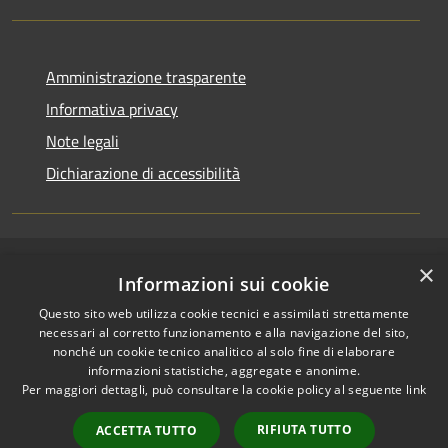
Amministrazione trasparente
Informativa privacy
Note legali
Dichiarazione di accessibilità
×
RSS
Copyright © 2026 • Comune di
Informazioni sui cookie
Accessibilità
Casirate d'Adda • Powered by
Questo sito web utilizza cookie tecnici e assimilati strettamente
Privacy
Municipium
Accesso
•
necessari al corretto funzionamento e alla navigazione del sito,
Cookie
redazione
nonché un cookie tecnico analitico al solo fine di elaborare
Mappa del sito
informazioni statistiche, aggregate e anonime.
Per maggiori dettagli, può consultare la cookie policy al seguente
link
Permessi web -
dipendenti
RIFIUTA TUTTO
ACCETTA TUTTO
Permessi web -