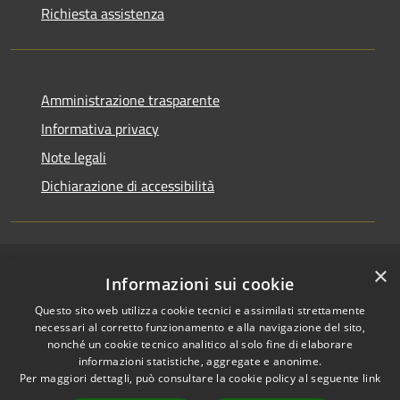
Richiesta assistenza
Amministrazione trasparente
Informativa privacy
Note legali
Dichiarazione di accessibilità
×
RSS
Copyright © 2026 • Comune di
Informazioni sui cookie
Accessibilità
Casirate d'Adda • Powered by
Questo sito web utilizza cookie tecnici e assimilati strettamente
Privacy
Municipium
Accesso
•
necessari al corretto funzionamento e alla navigazione del sito,
Cookie
redazione
nonché un cookie tecnico analitico al solo fine di elaborare
Mappa del sito
informazioni statistiche, aggregate e anonime.
Per maggiori dettagli, può consultare la cookie policy al seguente
link
Permessi web -