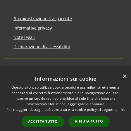
Amministrazione trasparente
Informativa privacy
Note legali
Dichiarazione di accessibilità
×
RSS
Copyright © 2026 • Comune di
Informazioni sui cookie
Accessibilità
Casirate d'Adda • Powered by
Questo sito web utilizza cookie tecnici e assimilati strettamente
Privacy
Municipium
Accesso
•
necessari al corretto funzionamento e alla navigazione del sito,
Cookie
redazione
nonché un cookie tecnico analitico al solo fine di elaborare
Mappa del sito
informazioni statistiche, aggregate e anonime.
Per maggiori dettagli, può consultare la cookie policy al seguente
link
Permessi web -
dipendenti
RIFIUTA TUTTO
ACCETTA TUTTO
Permessi web -