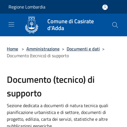
Salta al contenuto principale
Regione Lombardia
Comune di Casirate
d'Adda
Home
>
Amministrazione
>
Documenti e dati
>
Documento (tecnico) di supporto
Documento (tecnico) di
supporto
Sezione dedicata a documenti di natura tecnica quali
pianificazione urbanistica e di settore, documenti di
progetto, edilizia, carta dei servizi, statistiche e altre
pubblicazioni generiche