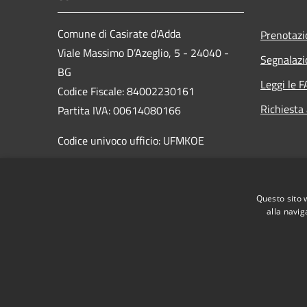
Comune di Casirate d'Adda
Prenotaz
Viale Massimo D’Azeglio, 5 - 24040 -
Segnalazi
BG
Leggi le 
Codice Fiscale: 84002230161
Richiesta
Partita IVA: 00614080166
Codice univoco ufficio: UFMKOE
PEC: comune.casirate@halleycert.it
Centralino Unico: +39 0363 326688
Questo sito 
alla navig
RSS
Accessibilità
Privacy
Cookie
Mappa de
Permessi web - dipendenti
Permessi web - respo