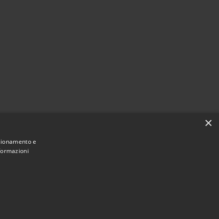
×
nzionamento e
nformazioni
Municipium
Accesso
e di Casirate d'Adda • Powered by
•
redazione