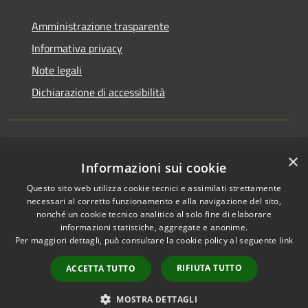
Amministrazione trasparente
Informativa privacy
Note legali
Dichiarazione di accessibilità
×
RSS
Copyright © 2026 • Comune di
Informazioni sui cookie
Accessibilità
Casirate d'Adda • Powered by
Questo sito web utilizza cookie tecnici e assimilati strettamente
Privacy
Municipium
Accesso
•
necessari al corretto funzionamento e alla navigazione del sito,
Cookie
redazione
nonché un cookie tecnico analitico al solo fine di elaborare
Mappa del sito
informazioni statistiche, aggregate e anonime.
Per maggiori dettagli, può consultare la cookie policy al seguente
link
Permessi web -
dipendenti
RIFIUTA TUTTO
ACCETTA TUTTO
Permessi web -
responsabili
MOSTRA DETTAGLI