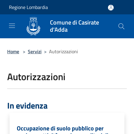
Salta al contenuto principale
Regione Lombardia
Comune di Casirate
d'Adda
Home
>
Servizi
>
Autorizzazioni
Autorizzazioni
In evidenza
Occupazione di suolo pubblico per