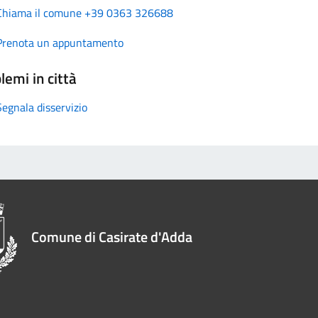
Chiama il comune +39 0363 326688
Prenota un appuntamento
lemi in città
Segnala disservizio
Comune di Casirate d'Adda