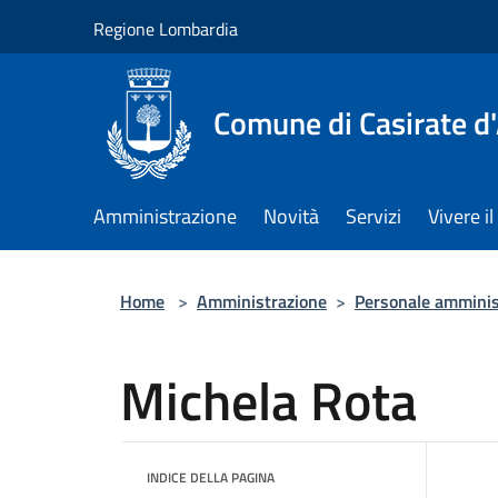
Salta al contenuto principale
Regione Lombardia
Comune di Casirate d
Amministrazione
Novità
Servizi
Vivere 
Home
>
Amministrazione
>
Personale amminis
Michela Rota
INDICE DELLA PAGINA