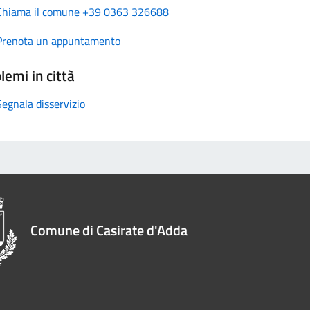
Chiama il comune +39 0363 326688
Prenota un appuntamento
lemi in città
Segnala disservizio
Comune di Casirate d'Adda