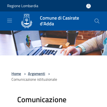
Salta al contenuto principale
Regione Lombardia
Comune di Casirate
d'Adda
Home
>
Argomenti
>
Comunicazione istituzionale
Comunicazione