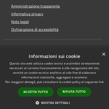
Amministrazione trasparente
Informativa privacy
Note legali
Dichiarazione di accessibilità
×
RSS
Copyright © 2026 • Comune di
Informazioni sui cookie
Accessibilità
Casirate d'Adda • Powered by
Questo sito web utilizza cookie tecnici e assimilati strettamente
Privacy
Municipium
Accesso
•
necessari al corretto funzionamento e alla navigazione del sito,
Cookie
redazione
nonché un cookie tecnico analitico al solo fine di elaborare
Mappa del sito
informazioni statistiche, aggregate e anonime.
Per maggiori dettagli, può consultare la cookie policy al seguente
link
Permessi web -
dipendenti
RIFIUTA TUTTO
ACCETTA TUTTO
Permessi web -
responsabili
MOSTRA DETTAGLI