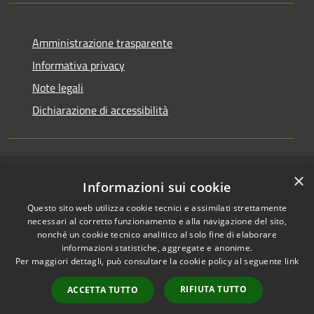
Amministrazione trasparente
Informativa privacy
Note legali
Dichiarazione di accessibilità
×
RSS
Copyright © 2026 • Comune di
Informazioni sui cookie
Accessibilità
Casirate d'Adda • Powered by
Questo sito web utilizza cookie tecnici e assimilati strettamente
Privacy
Municipium
Accesso
•
necessari al corretto funzionamento e alla navigazione del sito,
Cookie
redazione
nonché un cookie tecnico analitico al solo fine di elaborare
Mappa del sito
informazioni statistiche, aggregate e anonime.
Per maggiori dettagli, può consultare la cookie policy al seguente
link
Permessi web -
dipendenti
RIFIUTA TUTTO
ACCETTA TUTTO
Permessi web -