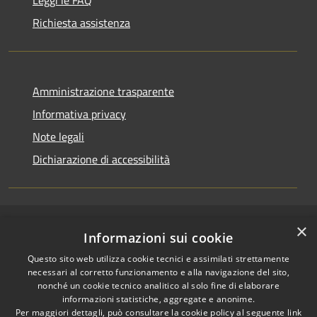
Leggi le FAQ
Richiesta assistenza
Amministrazione trasparente
Informativa privacy
Note legali
Dichiarazione di accessibilità
×
RSS
Copyright © 2026 • Comune di
Informazioni sui cookie
Accessibilità
Casirate d'Adda • Powered by
Questo sito web utilizza cookie tecnici e assimilati strettamente
Privacy
Municipium
Accesso
•
necessari al corretto funzionamento e alla navigazione del sito,
Cookie
redazione
nonché un cookie tecnico analitico al solo fine di elaborare
Mappa del sito
informazioni statistiche, aggregate e anonime.
Per maggiori dettagli, può consultare la cookie policy al seguente
link
Permessi web -