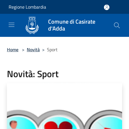
Salta al contenuto principale
Regione Lombardia
Comune di Casirate
d'Adda
Home
>
Novità
>
Sport
Novità: Sport