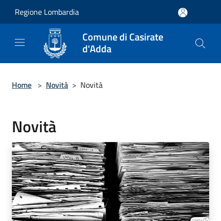
Salta al contenuto principale
Regione Lombardia
Comune di Casirate
d'Adda
Home
>
Novità
>
Novità
Novità