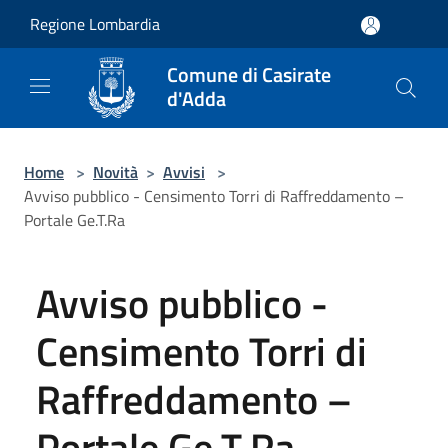
Salta al contenuto principale
Regione Lombardia
Comune di Casirate
d'Adda
Home
>
Novità
>
Avvisi
>
Avviso pubblico - Censimento Torri di Raffreddamento –
Portale Ge.T.Ra
Avviso pubblico -
Censimento Torri di
Raffreddamento –
Portale Ge.T.Ra