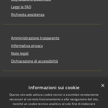
Leggi le FAQ
Richiesta assistenza
Amministrazione trasparente
Informativa privacy
Note legali
Dichiarazione di accessibilità
×
RSS
Copyright © 2026 • Comune di
Informazioni sui cookie
Accessibilità
Casirate d'Adda • Powered by
Questo sito web utilizza cookie tecnici e assimilati strettamente
Privacy
Municipium
Accesso
•
necessari al corretto funzionamento e alla navigazione del sito,
Cookie
redazione
nonché un cookie tecnico analitico al solo fine di elaborare