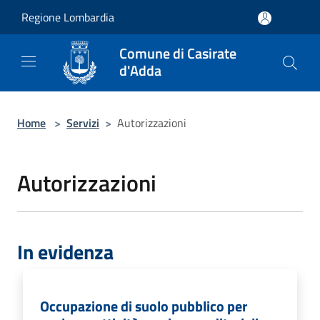
Salta al contenuto principale
Regione Lombardia
Comune di Casirate
d'Adda
Home
>
Servizi
>
Autorizzazioni
Autorizzazioni
In evidenza
Occupazione di suolo pubblico per