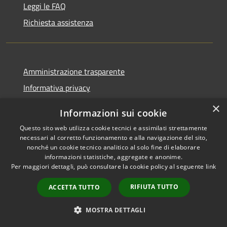
Leggi le FAQ
Richiesta assistenza
Amministrazione trasparente
Informativa privacy
Note legali
×
Informazioni sui cookie
Dichiarazione di accessibilità
Questo sito web utilizza cookie tecnici e assimilati strettamente
necessari al corretto funzionamento e alla navigazione del sito,
nonché un cookie tecnico analitico al solo fine di elaborare
informazioni statistiche, aggregate e anonime.
Per maggiori dettagli, può consultare la cookie policy al seguente
link
RSS
Copyright © 2026 • Comune di
Accessibilità
Casirate d'Adda • Powered by
RIFIUTA TUTTO
ACCETTA TUTTO
Privacy
Municipium
Accesso
•
Cookie
redazione
MOSTRA DETTAGLI
Mappa del sito