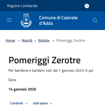
Salta al contenuto principale
Regione Lombardia
Comune di Casirate
d'Adda
Home
>
Novità
>
Notizie
>
Pomeriggi Zerotre
Pomeriggi Zerotre
Per bambine e bambini nati dal 1 gennaio 2023 in poi
Data :
14 gennaio 2026
Condividi
Vedi azioni