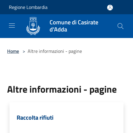
Salta al contenuto principale
Regione Lombardia
Comune di Casirate
d'Adda
Home
>
Altre informazioni - pagine
Altre informazioni - pagine
Raccolta rifiuti