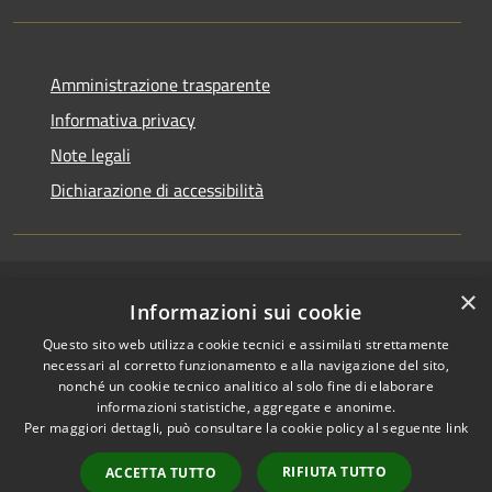
Amministrazione trasparente
Informativa privacy
Note legali
Dichiarazione di accessibilità
×
RSS
Copyright © 2026 • Comune di
Informazioni sui cookie
Accessibilità
Casirate d'Adda • Powered by
Questo sito web utilizza cookie tecnici e assimilati strettamente
Privacy
Municipium
Accesso
•
necessari al corretto funzionamento e alla navigazione del sito,
Cookie
redazione
nonché un cookie tecnico analitico al solo fine di elaborare
Mappa del sito
informazioni statistiche, aggregate e anonime.
Per maggiori dettagli, può consultare la cookie policy al seguente
link
Permessi web -
dipendenti
RIFIUTA TUTTO
ACCETTA TUTTO
Permessi web -