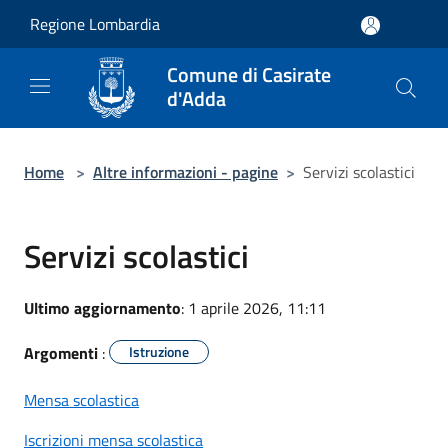
Salta al contenuto principale
Regione Lombardia
Comune di Casirate
d'Adda
Home
>
Altre informazioni - pagine
>
Servizi scolastici
Servizi scolastici
Ultimo aggiornamento
: 1 aprile 2026, 11:11
Argomenti
:
Istruzione
Mensa scolastica
Iscrizioni mensa scolastica