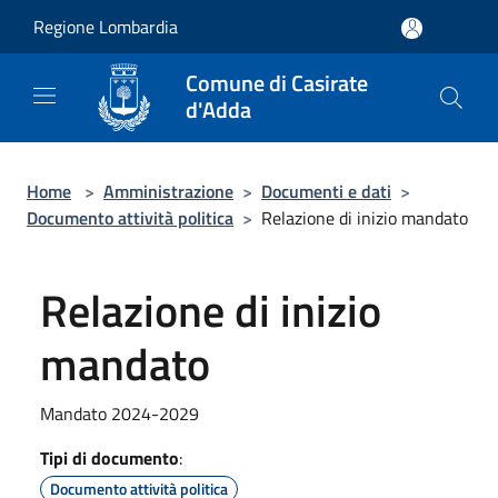
Salta al contenuto principale
Regione Lombardia
Comune di Casirate
d'Adda
Home
>
Amministrazione
>
Documenti e dati
>
Documento attività politica
>
Relazione di inizio mandato
Relazione di inizio
mandato
Mandato 2024-2029
Tipi di documento
:
Documento attività politica