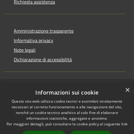
Richiesta assistenza
Amministrazione trasparente
Informativa privacy
Note legali
Dichiarazione di accessibilità
×
RSS
Copyright © 2026 • Comune di
Informazioni sui cookie
Accessibilità
Casirate d'Adda • Powered by
Questo sito web utilizza cookie tecnici e assimilati strettamente
Privacy
Municipium
Accesso
•
necessari al corretto funzionamento e alla navigazione del sito,
Cookie
redazione
nonché un cookie tecnico analitico al solo fine di elaborare
Mappa del sito
informazioni statistiche, aggregate e anonime.
Per maggiori dettagli, può consultare la cookie policy al seguente
link
Permessi web -
dipendenti