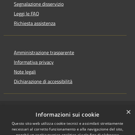
Segnalazione disservizio
Leggi le FAQ
Richiesta assistenza
Amministrazione trasparente
Informativa privacy
Note legali
Dichiarazione di accessibilità
×
RSS
Copyright © 2026 • Comune di
Informazioni sui cookie
Accessibilità
Casirate d'Adda • Powered by
Questo sito web utilizza cookie tecnici e assimilati strettamente
Privacy
Municipium
Accesso
•
necessari al corretto funzionamento e alla navigazione del sito,
Cookie
redazione
nonché un cookie tecnico analitico al solo fine di elaborare