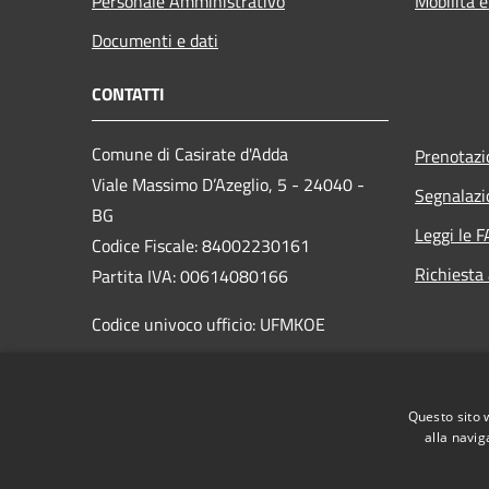
Personale Amministrativo
Mobilità e
Documenti e dati
CONTATTI
Comune di Casirate d'Adda
Prenotaz
Viale Massimo D’Azeglio, 5 - 24040 -
Segnalazi
BG
Leggi le 
Codice Fiscale: 84002230161
Richiesta
Partita IVA: 00614080166
Codice univoco ufficio: UFMKOE
PEC: comune.casirate@halleycert.it
Centralino Unico: +39 0363 326688
Questo sito 
alla navig