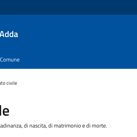
'Adda
il Comune
ato civile
le
cittadinanza, di nascita, di matrimonio e di morte.