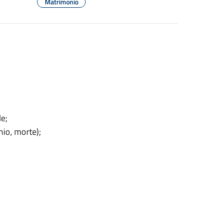
Matrimonio
le;
nio, morte);