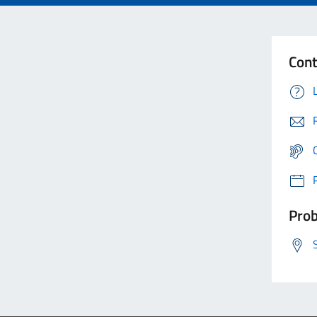
Cont
Prob