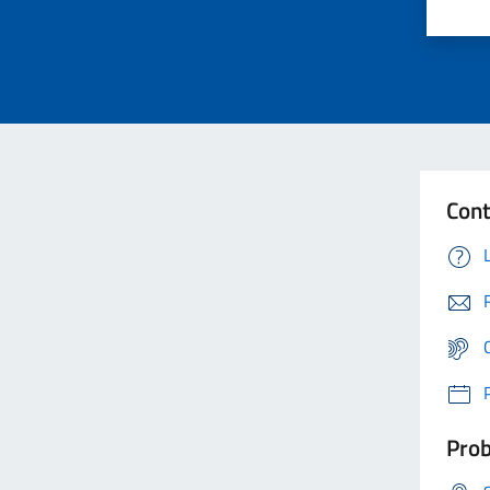
Cont
Prob