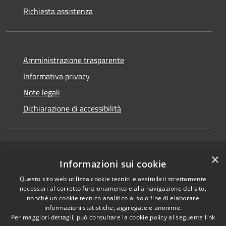
Richiesta assistenza
Amministrazione trasparente
Informativa privacy
Note legali
Dichiarazione di accessibilità
×
RSS
Copyright © 2026 • Comune di
Informazioni sui cookie
Accessibilità
Casirate d'Adda • Powered by
Questo sito web utilizza cookie tecnici e assimilati strettamente
Privacy
Municipium
Accesso
•
necessari al corretto funzionamento e alla navigazione del sito,
Cookie
redazione
nonché un cookie tecnico analitico al solo fine di elaborare
Mappa del sito
informazioni statistiche, aggregate e anonime.
Per maggiori dettagli, può consultare la cookie policy al seguente
link
Permessi web -