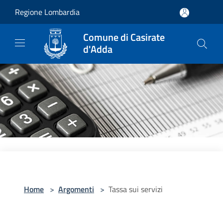
Salta al contenuto principale
Regione Lombardia
Comune di Casirate
d'Adda
Home
>
Argomenti
>
Tassa sui servizi