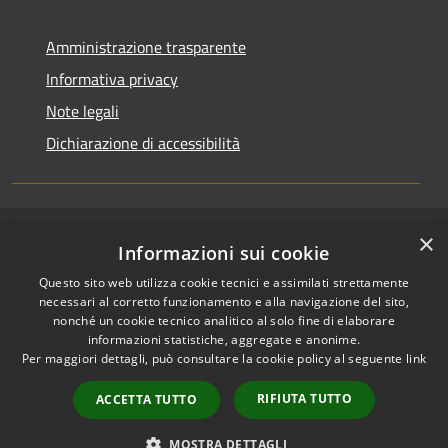
Amministrazione trasparente
Informativa privacy
Note legali
Dichiarazione di accessibilità
×
RSS
Copyright © 2026 • Comune di
Informazioni sui cookie
Accessibilità
Casirate d'Adda • Powered by
Questo sito web utilizza cookie tecnici e assimilati strettamente
Privacy
Municipium
Accesso
•
necessari al corretto funzionamento e alla navigazione del sito,
Cookie
redazione
nonché un cookie tecnico analitico al solo fine di elaborare
Mappa del sito
informazioni statistiche, aggregate e anonime.
Per maggiori dettagli, può consultare la cookie policy al seguente
link
Permessi web -
dipendenti
RIFIUTA TUTTO
ACCETTA TUTTO
Permessi web -
responsabili
MOSTRA DETTAGLI