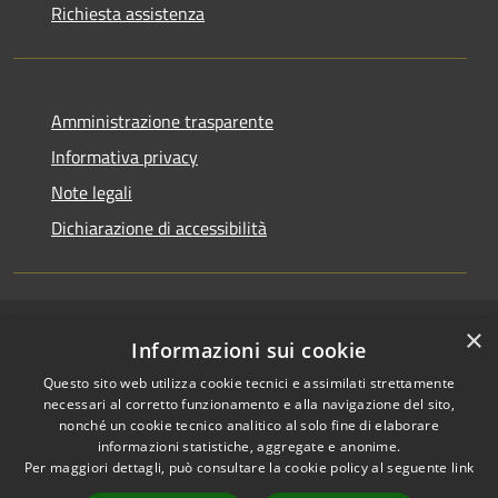
Richiesta assistenza
Amministrazione trasparente
Informativa privacy
Note legali
Dichiarazione di accessibilità
×
RSS
Copyright © 2026 • Comune di
Informazioni sui cookie
Accessibilità
Casirate d'Adda • Powered by
Questo sito web utilizza cookie tecnici e assimilati strettamente
Privacy
Municipium
Accesso
•
necessari al corretto funzionamento e alla navigazione del sito,
Cookie
redazione
nonché un cookie tecnico analitico al solo fine di elaborare
Mappa del sito
informazioni statistiche, aggregate e anonime.
Per maggiori dettagli, può consultare la cookie policy al seguente
link
Permessi web -