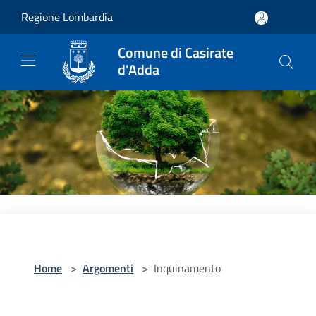
Salta al contenuto principale
Regione Lombardia
Comune di Casirate
d'Adda
Home
>
Argomenti
>
Inquinamento