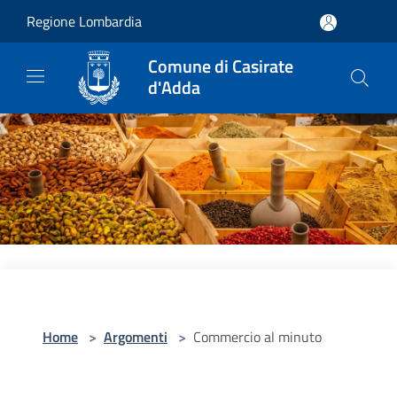
Salta al contenuto principale
Regione Lombardia
Comune di Casirate
d'Adda
Home
>
Argomenti
>
Commercio al minuto