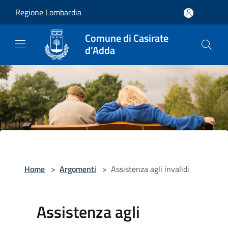
Salta al contenuto principale
Regione Lombardia
Comune di Casirate
d'Adda
Home
>
Argomenti
>
Assistenza agli invalidi
Assistenza agli