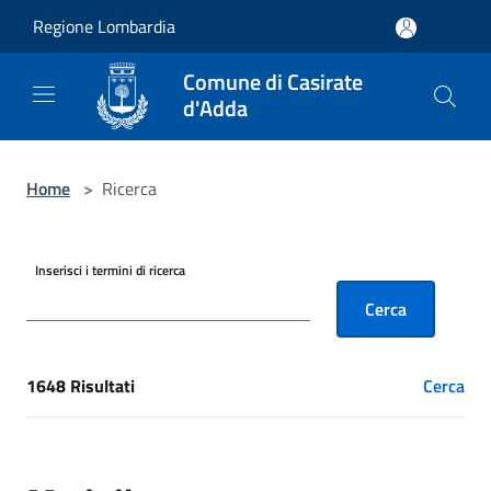
Salta al contenuto principale
Regione Lombardia
Comune di Casirate
d'Adda
Home
>
Ricerca
Inserisci i termini di ricerca
Cerca
1648 Risultati
Cerca
[results] Risultati