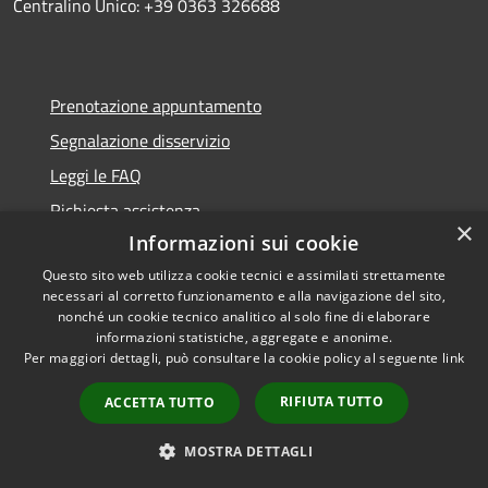
Centralino Unico: +39 0363 326688
Prenotazione appuntamento
Segnalazione disservizio
Leggi le FAQ
Richiesta assistenza
×
Informazioni sui cookie
Questo sito web utilizza cookie tecnici e assimilati strettamente
necessari al corretto funzionamento e alla navigazione del sito,
Amministrazione trasparente
nonché un cookie tecnico analitico al solo fine di elaborare
informazioni statistiche, aggregate e anonime.
Informativa privacy
Per maggiori dettagli, può consultare la cookie policy al seguente
link
Note legali
RIFIUTA TUTTO
ACCETTA TUTTO
Dichiarazione di accessibilità
MOSTRA DETTAGLI