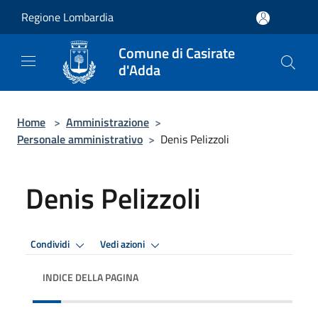
Salta al contenuto principale
Regione Lombardia
Comune di Casirate
d'Adda
Home
>
Amministrazione
>
Personale amministrativo
>
Denis Pelizzoli
Denis Pelizzoli
Condividi
Vedi azioni
INDICE DELLA PAGINA