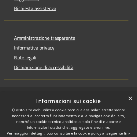
Richiesta assistenza
Amministrazione trasparente
Informativa privacy
Note legali
Dichiarazione di accessibilità
×
RSS
Copyright © 2026 • Comune di
Informazioni sui cookie
Accessibilità
Casirate d'Adda • Powered by
Questo sito web utilizza cookie tecnici e assimilati strettamente
Privacy
Municipium
Accesso
•
necessari al corretto funzionamento e alla navigazione del sito,
Cookie
redazione
nonché un cookie tecnico analitico al solo fine di elaborare
Mappa del sito
informazioni statistiche, aggregate e anonime.
Per maggiori dettagli, può consultare la cookie policy al seguente
link
Permessi web -