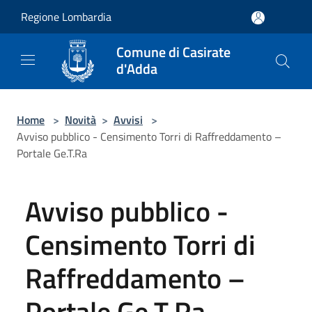
Salta al contenuto principale
Regione Lombardia
Comune di Casirate
d'Adda
Home
>
Novità
>
Avvisi
>
Avviso pubblico - Censimento Torri di Raffreddamento –
Portale Ge.T.Ra
Avviso pubblico -
Censimento Torri di
Raffreddamento –
Portale Ge.T.Ra